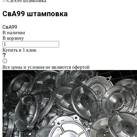
—
СвА99 штамповка
СвА99 штамповка
СвА99
В наличии
В корзину
Купить в 1 клик
Все цены и условия не являются офертой