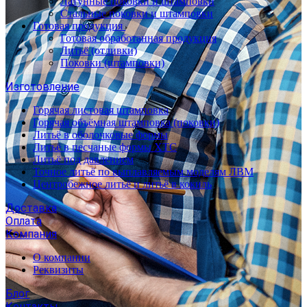
Латунные поковки и штамповки
Стальные поковки и штамповки
Готовая продукция
Готовая обработанная продукция
Литьё (отливки)
Поковки (штамповки)
Изготовление
Горячая листовая штамповка
Горячая объёмная штамповка (поковки)
Литьё в оболочковые формы
Литьё в песчаные формы ХТС
Литьё под давлением
Точное литьё по выплавляемым моделям ЛВМ
Центробежное литьё и литьё в кокиль
Доставка
Оплата
Компания
О компании
Реквизиты
Блог
Контакты