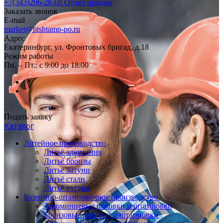
+7(343)206-28-68
Отдел продаж
Заказать звонок
E-mail
market@litshtamp-po.ru
Адрес
Екатеринбург, ул. Фронтовых бригад, д.18
Режим работы
Пн. – Пт.: с 9:00 до 18:00
Подать заявку
Каталог
Литейное производство
Литьё алюминия
Литьё бронзы
Литьё латуни
Литьё стали
Литьё чугуна
Кузнечно-штамповочное производство
Алюминиевые поковки и штамповки
Бронзовые поковки и штамповки