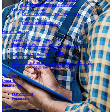
Латунные поковки и штамповки
Стальные поковки и штамповки
Готовая продукция
Готовая обработанная продукция
Литьё (отливки)
Поковки (штамповки)
Изготовление
Горячая листовая штамповка
Горячая объёмная штамповка (поковки)
Литьё в оболочковые формы
Литьё в песчаные формы ХТС
Литьё под давлением
Точное литьё по выплавляемым моделям ЛВМ
Центробежное литьё и литьё в кокиль
Доставка
Оплата
Компания
О компании
Реквизиты
Блог
Контакты