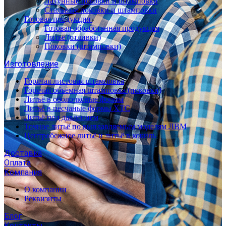
Латунные поковки и штамповки
Стальные поковки и штамповки
Готовая продукция
Готовая обработанная продукция
Литьё (отливки)
Поковки (штамповки)
Изготовление
Горячая листовая штамповка
Горячая объёмная штамповка (поковки)
Литьё в оболочковые формы
Литьё в песчаные формы ХТС
Литьё под давлением
Точное литьё по выплавляемым моделям ЛВМ
Центробежное литьё и литьё в кокиль
Доставка
Оплата
Компания
О компании
Реквизиты
Блог
Контакты