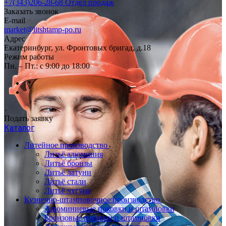
+7(343)206-28-68
Отдел продаж
Заказать звонок
E-mail
market@litshtamp-po.ru
Адрес
Екатеринбург, ул. Фронтовых бригад, д.18
Режим работы
Пн. – Пт.: с 9:00 до 18:00
Подать заявку
Каталог
Литейное производство
Литьё алюминия
Литьё бронзы
Литьё латуни
Литьё стали
Литьё чугуна
Кузнечно-штамповочное производство
Алюминиевые поковки и штамповки
Бронзовые поковки и штамповки