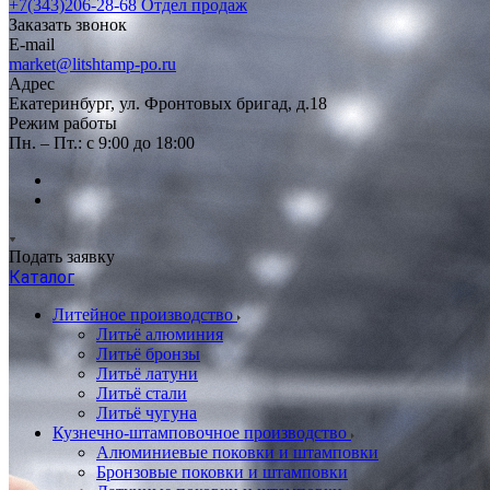
+7(343)206-28-68
Отдел продаж
Заказать звонок
E-mail
market@litshtamp-po.ru
Адрес
Екатеринбург, ул. Фронтовых бригад, д.18
Режим работы
Пн. – Пт.: с 9:00 до 18:00
Подать заявку
Каталог
Литейное производство
Литьё алюминия
Литьё бронзы
Литьё латуни
Литьё стали
Литьё чугуна
Кузнечно-штамповочное производство
Алюминиевые поковки и штамповки
Бронзовые поковки и штамповки