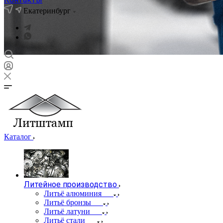
Екатеринбург
Каталог
Литейное производство
Литьё алюминия
Литьё бронзы
Литьё латуни
Литьё стали