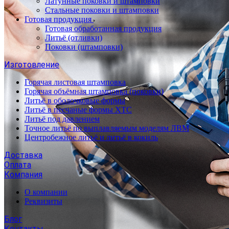
Латунные поковки и штамповки
Стальные поковки и штамповки
Готовая продукция
Готовая обработанная продукция
Литьё (отливки)
Поковки (штамповки)
Изготовление
Горячая листовая штамповка
Горячая объёмная штамповка (поковки)
Литьё в оболочковые формы
Литьё в песчаные формы ХТС
Литьё под давлением
Точное литьё по выплавляемым моделям ЛВМ
Центробежное литьё и литьё в кокиль
Доставка
Оплата
Компания
О компании
Реквизиты
Блог
Контакты