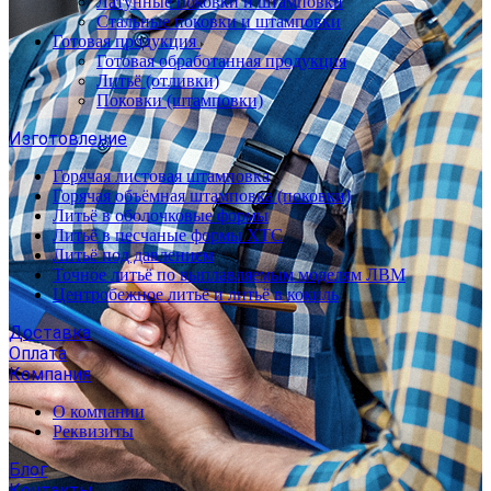
Латунные поковки и штамповки
Стальные поковки и штамповки
Готовая продукция
Готовая обработанная продукция
Литьё (отливки)
Поковки (штамповки)
Изготовление
Горячая листовая штамповка
Горячая объёмная штамповка (поковки)
Литьё в оболочковые формы
Литьё в песчаные формы ХТС
Литьё под давлением
Точное литьё по выплавляемым моделям ЛВМ
Центробежное литьё и литьё в кокиль
Доставка
Оплата
Компания
О компании
Реквизиты
Блог
Контакты