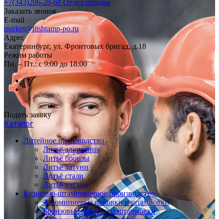
+7(343)206-28-68
Отдел продаж
Заказать звонок
E-mail
market@litshtamp-po.ru
Адрес
Екатеринбург, ул. Фронтовых бригад, д.18
Режим работы
Пн. – Пт.: с 9:00 до 18:00
Подать заявку
Каталог
Литейное производство
Литьё алюминия
Литьё бронзы
Литьё латуни
Литьё стали
Литьё чугуна
Кузнечно-штамповочное производство
Алюминиевые поковки и штамповки
Бронзовые поковки и штамповки