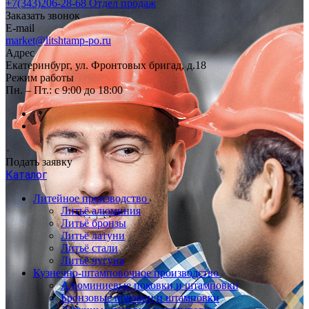
+7(343)206-28-68
Отдел продаж
Заказать звонок
E-mail
market@litshtamp-po.ru
Адрес
Екатеринбург, ул. Фронтовых бригад, д.18
Режим работы
Пн. – Пт.: с 9:00 до 18:00
Подать заявку
Каталог
Литейное производство
Литьё алюминия
Литьё бронзы
Литьё латуни
Литьё стали
Литьё чугуна
Кузнечно-штамповочное производство
Алюминиевые поковки и штамповки
Бронзовые поковки и штамповки