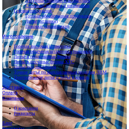
Латунные поковки и штамповки
Стальные поковки и штамповки
Готовая продукция
Готовая обработанная продукция
Литьё (отливки)
Поковки (штамповки)
Изготовление
Горячая листовая штамповка
Горячая объёмная штамповка (поковки)
Литьё в оболочковые формы
Литьё в песчаные формы ХТС
Литьё под давлением
Точное литьё по выплавляемым моделям ЛВМ
Центробежное литьё и литьё в кокиль
Доставка
Оплата
Компания
О компании
Реквизиты
Блог
Контакты