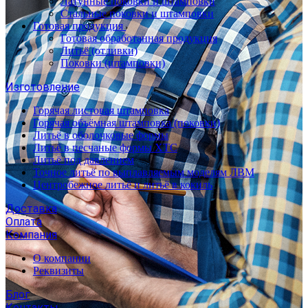
Латунные поковки и штамповки
Стальные поковки и штамповки
Готовая продукция
Готовая обработанная продукция
Литьё (отливки)
Поковки (штамповки)
Изготовление
Горячая листовая штамповка
Горячая объёмная штамповка (поковки)
Литьё в оболочковые формы
Литьё в песчаные формы ХТС
Литьё под давлением
Точное литьё по выплавляемым моделям ЛВМ
Центробежное литьё и литьё в кокиль
Доставка
Оплата
Компания
О компании
Реквизиты
Блог
Контакты