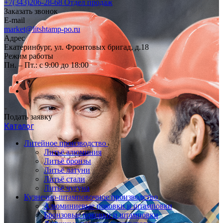
+7(343)206-28-68
Отдел продаж
Заказать звонок
E-mail
market@litshtamp-po.ru
Адрес
Екатеринбург, ул. Фронтовых бригад, д.18
Режим работы
Пн. – Пт.: с 9:00 до 18:00
Подать заявку
Каталог
Литейное производство
Литьё алюминия
Литьё бронзы
Литьё латуни
Литьё стали
Литьё чугуна
Кузнечно-штамповочное производство
Алюминиевые поковки и штамповки
Бронзовые поковки и штамповки