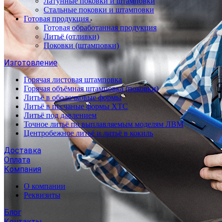
Латунные поковки и штамповки
Стальные поковки и штамповки
Готовая продукция
Готовая обработанная продукция
Литьё (отливки)
Поковки (штамповки)
Изготовление
Горячая листовая штамповка
Горячая объёмная штамповка (поковки)
Литьё в оболочковые формы
Литьё в песчаные формы ХТС
Литьё под давлением
Точное литьё по выплавляемым моделям ЛВМ
Центробежное литьё и литьё в кокиль
Доставка
Оплата
Компания
О компании
Реквизиты
Блог
Контакты