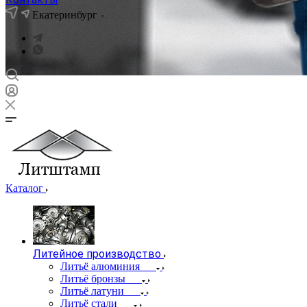
Екатеринбург
Каталог
Литейное производство
Литьё алюминия
Литьё бронзы
Литьё латуни
Литьё стали