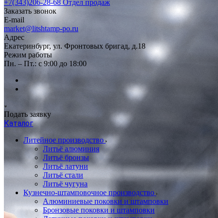
+7(343)206-28-68
Отдел продаж
Заказать звонок
E-mail
market@litshtamp-po.ru
Адрес
Екатеринбург, ул. Фронтовых бригад, д.18
Режим работы
Пн. – Пт.: с 9:00 до 18:00
Подать заявку
Каталог
Литейное производство
Литьё алюминия
Литьё бронзы
Литьё латуни
Литьё стали
Литьё чугуна
Кузнечно-штамповочное производство
Алюминиевые поковки и штамповки
Бронзовые поковки и штамповки