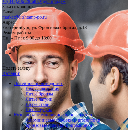
+7(343)206-28-68
Отдел продаж
Заказать звонок
E-mail
market@litshtamp-po.ru
Адрес
Екатеринбург, ул. Фронтовых бригад, д.18
Режим работы
Пн. – Пт.: с 9:00 до 18:00
Подать заявку
Каталог
Литейное производство
Литьё алюминия
Литьё бронзы
Литьё латуни
Литьё стали
Литьё чугуна
Кузнечно-штамповочное производство
Алюминиевые поковки и штамповки
Бронзовые поковки и штамповки