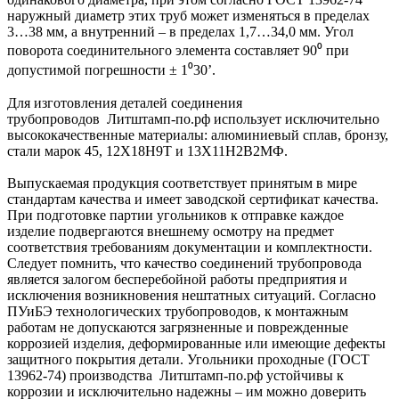
наружный диаметр этих труб может изменяться в пределах
3…38 мм, а внутренний – в пределах 1,7…34,0 мм. Угол
поворота соединительного элемента составляет 90⁰ при
допустимой погрешности ± 1⁰30’.
Для изготовления деталей соединения
трубопроводов Литштамп-по.рф использует исключительно
высококачественные материалы: алюминиевый сплав, бронзу,
стали марок 45, 12Х18Н9Т и 13Х11Н2В2МФ.
Выпускаемая продукция соответствует принятым в мире
стандартам качества и имеет заводской сертификат качества.
При подготовке партии угольников к отправке каждое
изделие подвергаются внешнему осмотру на предмет
соответствия требованиям документации и комплектности.
Следует помнить, что качество соединений трубопровода
является залогом бесперебойной работы предприятия и
исключения возникновения нештатных ситуаций. Согласно
ПУиБЭ технологических трубопроводов, к монтажным
работам не допускаются загрязненные и поврежденные
коррозией изделия, деформированные или имеющие дефекты
защитного покрытия детали. Угольники проходные (ГОСТ
13962-74) производства Литштамп-по.рф устойчивы к
коррозии и исключительно надежны – им можно доверить