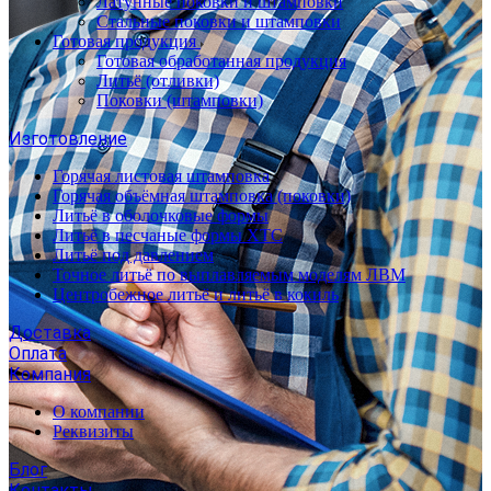
Латунные поковки и штамповки
Стальные поковки и штамповки
Готовая продукция
Готовая обработанная продукция
Литьё (отливки)
Поковки (штамповки)
Изготовление
Горячая листовая штамповка
Горячая объёмная штамповка (поковки)
Литьё в оболочковые формы
Литьё в песчаные формы ХТС
Литьё под давлением
Точное литьё по выплавляемым моделям ЛВМ
Центробежное литьё и литьё в кокиль
Доставка
Оплата
Компания
О компании
Реквизиты
Блог
Контакты