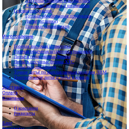
Латунные поковки и штамповки
Стальные поковки и штамповки
Готовая продукция
Готовая обработанная продукция
Литьё (отливки)
Поковки (штамповки)
Изготовление
Горячая листовая штамповка
Горячая объёмная штамповка (поковки)
Литьё в оболочковые формы
Литьё в песчаные формы ХТС
Литьё под давлением
Точное литьё по выплавляемым моделям ЛВМ
Центробежное литьё и литьё в кокиль
Доставка
Оплата
Компания
О компании
Реквизиты
Блог
Контакты