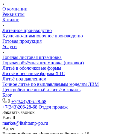
О компании
Реквизиты
Каталог
Литейное производство
Кузнечно-штамповочное производство
Готовая продукция
Услуги
Горячая листовая штамповка
Горячая объёмная штамповка (поковки)
Литьё в оболочковые формы
Литьё в песчаные формы ХТС
Литьё под давлением
Точное литьё по выплавляемым моделям ЛВМ
Центробежное литьё и литьё в кокиль
Блог
+7(343)206-28-68
+7(343)206-28-68
Отдел продаж
Заказать звонок
E-mail
market@litshtamp-po.ru
Адрес
Екатеринбург, ул. Фронтовых бригад, д.18