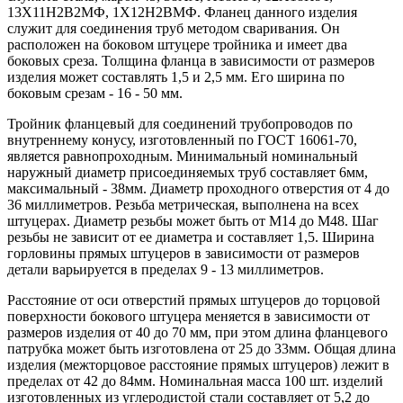
13Х11Н2В2МФ, 1Х12Н2ВМФ. Фланец данного изделия
служит для соединения труб методом сваривания. Он
расположен на боковом штуцере тройника и имеет два
боковых среза. Толщина фланца в зависимости от размеров
изделия может составлять 1,5 и 2,5 мм. Его ширина по
боковым срезам - 16 - 50 мм.
Тройник фланцевый для соединений трубопроводов по
внутреннему конусу, изготовленный по ГОСТ 16061-70,
является равнопроходным. Минимальный номинальный
наружный диаметр присоединяемых труб составляет 6мм,
максимальный - 38мм. Диаметр проходного отверстия от 4 до
36 миллиметров. Резьба метрическая, выполнена на всех
штуцерах. Диаметр резьбы может быть от М14 до М48. Шаг
резьбы не зависит от ее диаметра и составляет 1,5. Ширина
горловины прямых штуцеров в зависимости от размеров
детали варьируется в пределах 9 - 13 миллиметров.
Расстояние от оси отверстий прямых штуцеров до торцовой
поверхности бокового штуцера меняется в зависимости от
размеров изделия от 40 до 70 мм, при этом длина фланцевого
патрубка может быть изготовлена от 25 до 33мм. Общая длина
изделия (межторцовое расстояние прямых штуцеров) лежит в
пределах от 42 до 84мм. Номинальная масса 100 шт. изделий
изготовленных из углеродистой стали составляет от 5,2 до