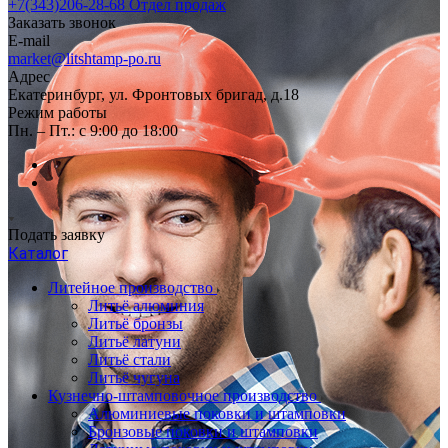
+7(343)206-28-68
Отдел продаж
Заказать звонок
E-mail
market@litshtamp-po.ru
Адрес
Екатеринбург, ул. Фронтовых бригад, д.18
Режим работы
Пн. – Пт.: с 9:00 до 18:00
Подать заявку
Каталог
Литейное производство
Литьё алюминия
Литьё бронзы
Литьё латуни
Литьё стали
Литьё чугуна
Кузнечно-штамповочное производство
Алюминиевые поковки и штамповки
Бронзовые поковки и штамповки